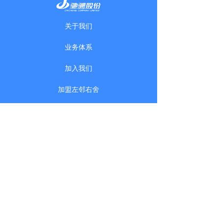
关于我们
业务体系
加入我们
加盟左邻右舍
加盟生活驿站
Copyright 1997 - 2026 chicheng. All
Rights Reserved
浙ICP备14033945号-6
浙公网安备33088102002501号
Powered by 万网