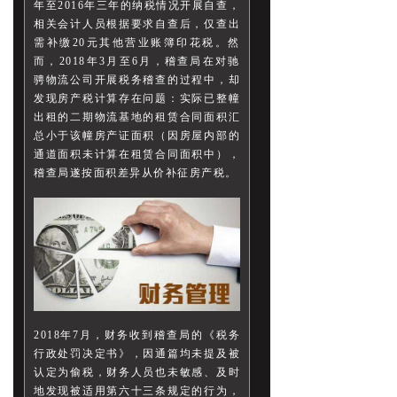
年至2016年三年的纳税情况开展自查，
相关会计人员根据要求自查后，仅查出
需补缴20元其他营业账簿印花税。然
而，2018年3月至6月，稽查局在对驰
骋物流公司开展税务稽查的过程中，却
发现房产税计算存在问题：实际已整幢
出租的二期物流基地的租赁合同面积汇
总小于该幢房产证面积（因房屋内部的
通道面积未计算在租赁合同面积中），
稽查局遂按面积差异从价补征房产税。
2018年7月，财务收到稽查局的《税务
行政处罚决定书》，因通篇均未提及被
认定为偷税，财务人员也未敏感、及时
地发现被适用第六十三条规定的行为，