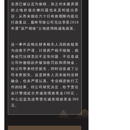
实质已被认定为偷税，加之对未建房屋
的土地价值分摊问题也未及时提出异
议，从而未能在六十日有效期限内提出
行政复议，最终导致公司无法享受2018
年度“亩产税收”土地使用税减免政策。
这一事件反映出财务相关人员税收核算
与自查不严谨，计算房产税不细致，税
务处罚法律意识不足等问题，不仅造成
公司补缴税款并被加收罚款和滞纳金，
给公司带来经济损失，同时还造成了公
司名誉损失。这是财务人员未做到业财
融合，也未严谨认真、专业精进执行工
作的结果。经公司研究决定，给予责任
会计警戒处分并减发绩效奖金100元，
中心总监负连带责任减发绩效奖金300
元。