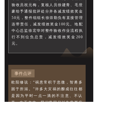
验收员祝元梅，复核人员徐建青、毛世
豪给予通报批评处分并各减发绩效奖金
50元，整件组组长徐崇勤负有直接管理
连带责任，减发绩效奖金100元。地配
中心总监徐宏华对整件验收作业流程执
行不到位负总责，减发绩效奖金200
元。
事件点评
欧阳修说：“祸患常积于忽微，智勇多
困于所溺。”许多大灾祸的酿成往往都
是因为平时一点一滴的不注意、不认
真。在工作中，我们常因习以为常而麻
木，忘记要严格遵循标准流程行事。食
品安全不容疏忽！每位同事都应站好
岗，把好关，牢记全心全意为消费者服
务的初心！