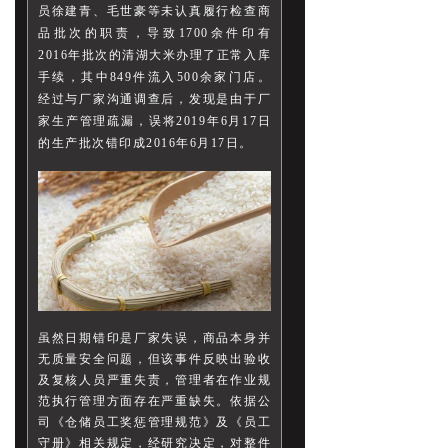
员徐建青、毛世豪等未认真履行检查商
品批次的职责，导致1700余件印有
2016年批次的清湖大米办理了正常入库
手续，其中849件流入500余家门店。
经过与厂家沟通调查后，发现是由于厂
家生产管理疏漏，误将2019年6月17日
的生产批次错印成2016年6月17日。
虽然日期错印是厂家失误，商品本身并
无质量安全问题，但该事件反映出验收
及复核人员严重失责，管理者在作业规
范执行管理方面存在严重缺失。依据公
司《仓储员工奖惩管理规范》及《员工
守册》相关规定，经研究决定，对整件