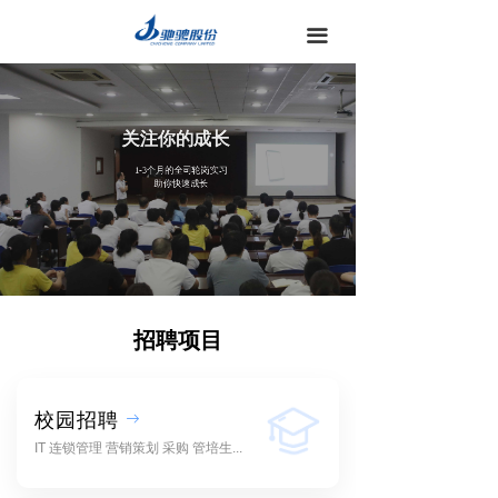
끀
关注你的成长
1-3个月的全司轮岗实习
助你快速成长
招聘项目
校园招聘
ꁹ
IT 连锁管理 营销策划 采购 管培生...